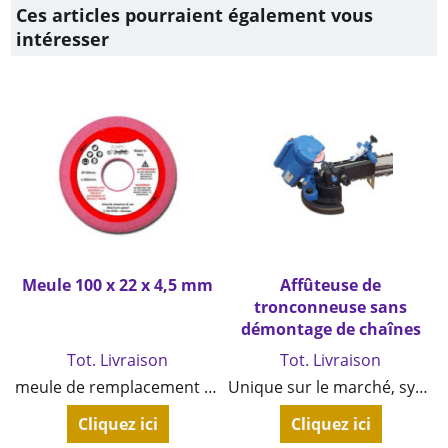
Ces articles pourraient également vous
intéresser
Meule 100 x 22 x 4,5 mm
Affûteuse de
tronconneuse sans
démontage de chaînes
€
7.99
TTC
€
89.00
TTC
Tot. Livraison
Tot. Livraison
meule de remplacement haute qualité
Unique sur le marché, système breveté d'affûtage directement sur le guide de la tronçonneuse